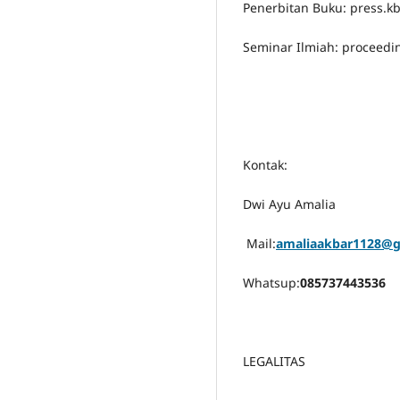
Penerbitan Buku: press.k
Seminar Ilmiah: proceedi
Kontak:
Dwi Ayu Amalia
Mail:
amaliaakbar1128@g
Whatsup:
085737443536
LEGALITAS