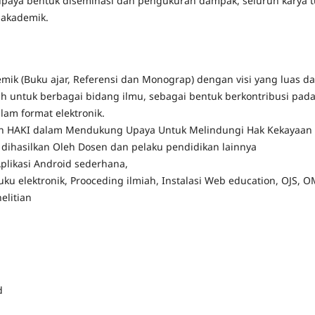
 upaya bentuk diseminasi dan pengukuran dampak, seluruh karya tu
 akademik.
mik (Buku ajar, Referensi dan Monograp) dengan visi yang luas d
ah untuk berbagai bidang ilmu, sebagai bentuk berkontribusi pad
am format elektronik.
 HAKI dalam Mendukung Upaya Untuk Melindungi Hak Kekayaan I
dihasilkan Oleh Dosen dan pelaku pendidikan lainnya
plikasi Android sederhana,
uku elektronik, Prooceding ilmiah, Instalasi Web education, OJS, 
nelitian
d