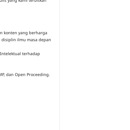
lis yang kami terbitkan
an konten yang berharga
a disiplin ilmu masa depan
ntelektual terhadap
OMP, dan Open Proceeding.